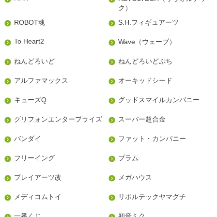
ク）
ROBOT魂
S.H.フィギュアーツ
To Heart2
Wave（ウェーブ）
ねんどろいど
ねんどろいどぷち
アルファマックス
オーキッドシード
キューズQ
グッドスマイルカンパニー
グリフォンエンタープライズ
スーパー超合金
バンダイ
ファット・カンパニー
フリーイング
プラム
プレイアーツ改
メガハウス
メディコムトイ
リボルテックヤマグチ
一番くじ
初音ミク