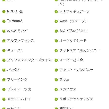
ク）
ROBOT魂
S.H.フィギュアーツ
To Heart2
Wave（ウェーブ）
ねんどろいど
ねんどろいどぷち
アルファマックス
オーキッドシード
キューズQ
グッドスマイルカンパニー
グリフォンエンタープライズ
スーパー超合金
バンダイ
ファット・カンパニー
フリーイング
プラム
プレイアーツ改
メガハウス
メディコムトイ
リボルテックヤマグチ
一番くじ
初音ミク