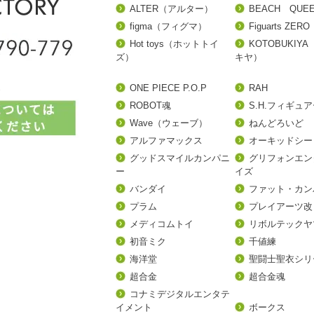
ALTER（アルター）
BEACH QUE
figma（フィグマ）
Figuarts ZERO
Hot toys（ホットトイ
KOTOBUKIY
ズ）
キヤ）
ONE PIECE P.O.P
RAH
ROBOT魂
S.H.フィギュ
Wave（ウェーブ）
ねんどろいど
アルファマックス
オーキッドシー
グッドスマイルカンパニ
グリフォンエン
ー
イズ
バンダイ
ファット・カン
プラム
プレイアーツ改
メディコムトイ
リボルテックヤ
初音ミク
千値練
海洋堂
聖闘士聖衣シリ
超合金
超合金魂
コナミデジタルエンタテ
イメント
ボークス