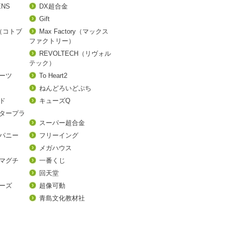
ENS
DX超合金
Gift
A（コトブ
Max Factory（マックス
ファクトリー）
REVOLTECH（リヴォル
テック）
アーツ
To Heart2
ねんどろいどぷち
ド
キューズQ
タープラ
スーパー超合金
パニー
フリーイング
メガハウス
マグチ
一番くじ
回天堂
ーズ
超像可動
青島文化教材社