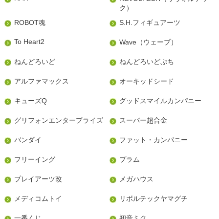
ク）
ROBOT魂
S.H.フィギュアーツ
To Heart2
Wave（ウェーブ）
ねんどろいど
ねんどろいどぷち
アルファマックス
オーキッドシード
キューズQ
グッドスマイルカンパニー
グリフォンエンタープライズ
スーパー超合金
バンダイ
ファット・カンパニー
フリーイング
プラム
プレイアーツ改
メガハウス
メディコムトイ
リボルテックヤマグチ
一番くじ
初音ミク