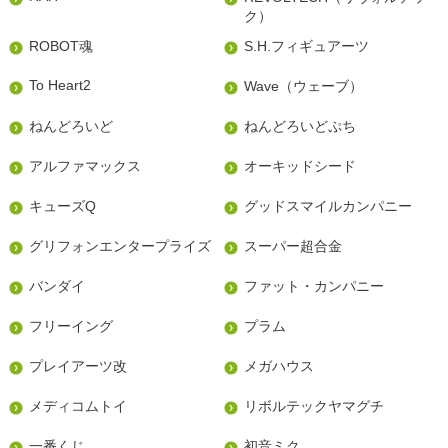
ク）
ROBOT魂
S.H.フィギュアーツ
To Heart2
Wave（ウェーブ）
ねんどろいど
ねんどろいどぷち
アルファマックス
オーキッドシード
キューズQ
グッドスマイルカンパニー
グリフォンエンタープライズ
スーパー超合金
バンダイ
ファット・カンパニー
フリーイング
プラム
プレイアーツ改
メガハウス
メディコムトイ
リボルテックヤマグチ
一番くじ
初音ミク