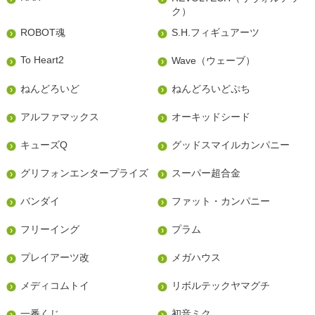
ク）
ROBOT魂
S.H.フィギュアーツ
To Heart2
Wave（ウェーブ）
ねんどろいど
ねんどろいどぷち
アルファマックス
オーキッドシード
キューズQ
グッドスマイルカンパニー
グリフォンエンタープライズ
スーパー超合金
バンダイ
ファット・カンパニー
フリーイング
プラム
プレイアーツ改
メガハウス
メディコムトイ
リボルテックヤマグチ
一番くじ
初音ミク