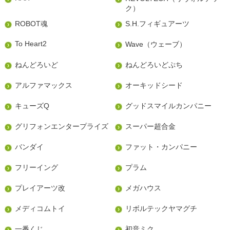
ク）
ROBOT魂
S.H.フィギュアーツ
To Heart2
Wave（ウェーブ）
ねんどろいど
ねんどろいどぷち
アルファマックス
オーキッドシード
キューズQ
グッドスマイルカンパニー
グリフォンエンタープライズ
スーパー超合金
バンダイ
ファット・カンパニー
フリーイング
プラム
プレイアーツ改
メガハウス
メディコムトイ
リボルテックヤマグチ
一番くじ
初音ミク