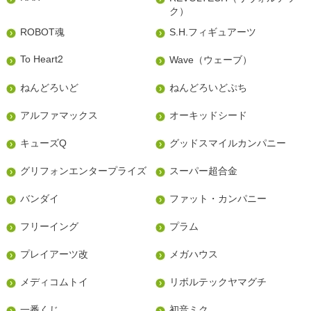
ク）
ROBOT魂
S.H.フィギュアーツ
To Heart2
Wave（ウェーブ）
ねんどろいど
ねんどろいどぷち
アルファマックス
オーキッドシード
キューズQ
グッドスマイルカンパニー
グリフォンエンタープライズ
スーパー超合金
バンダイ
ファット・カンパニー
フリーイング
プラム
プレイアーツ改
メガハウス
メディコムトイ
リボルテックヤマグチ
一番くじ
初音ミク