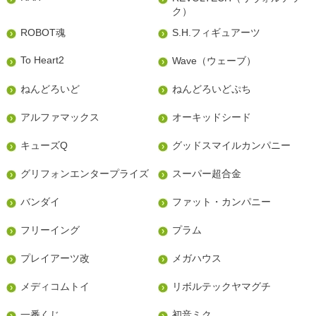
ク）
ROBOT魂
S.H.フィギュアーツ
To Heart2
Wave（ウェーブ）
ねんどろいど
ねんどろいどぷち
アルファマックス
オーキッドシード
キューズQ
グッドスマイルカンパニー
グリフォンエンタープライズ
スーパー超合金
バンダイ
ファット・カンパニー
フリーイング
プラム
プレイアーツ改
メガハウス
メディコムトイ
リボルテックヤマグチ
一番くじ
初音ミク