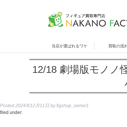
当店が選ばれるワケ
買取の流
12/18 劇場版モノ
Posted
2024年12月11日
by
figshop_owner1
filed under: