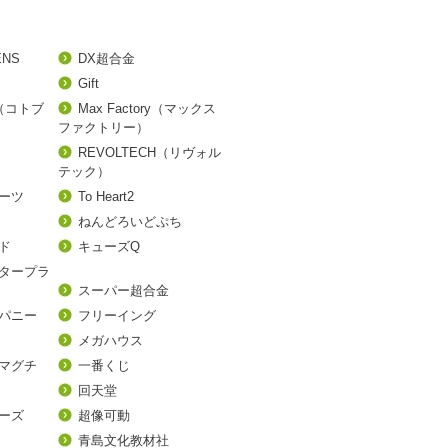
ENS
DX超合金
Gift
A（コトブ
Max Factory（マックス
ファクトリー）
REVOLTECH（リヴォル
テック）
アーツ
To Heart2
ねんどろいどぷち
ド
キューズQ
タープラ
スーパー超合金
パニー
フリーイング
メガハウス
マグチ
一番くじ
回天堂
ーズ
超像可動
青島文化教材社