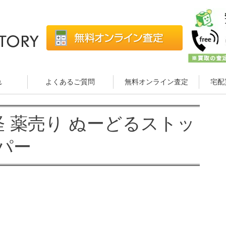
れ
よくあるご質問
無料オンライン査定
宅配
ノ怪 薬売り ぬーどるストッ
パー