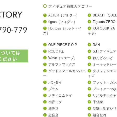
フィギュア買取カテゴリー
ALTER（アルター）
BEACH QUE
figma（フィグマ）
Figuarts ZERO
Hot toys（ホットトイ
KOTOBUKIY
ズ）
キヤ）
ONE PIECE P.O.P
RAH
ROBOT魂
S.H.フィギュ
Wave（ウェーブ）
ねんどろいど
アルファマックス
オーキッドシー
グッドスマイルカンパニ
グリフォンエン
ー
イズ
バンダイ
ファット・カン
プラム
プレイアーツ改
メディコムトイ
リボルテックヤ
初音ミク
千値練
海洋堂
聖闘士聖衣シリ
超合金
超合金魂