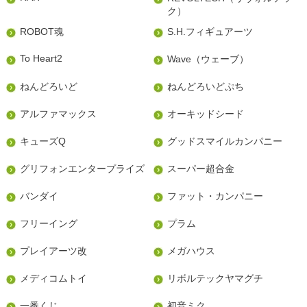
ク）
ROBOT魂
S.H.フィギュアーツ
To Heart2
Wave（ウェーブ）
ねんどろいど
ねんどろいどぷち
アルファマックス
オーキッドシード
キューズQ
グッドスマイルカンパニー
グリフォンエンタープライズ
スーパー超合金
バンダイ
ファット・カンパニー
フリーイング
プラム
プレイアーツ改
メガハウス
メディコムトイ
リボルテックヤマグチ
一番くじ
初音ミク