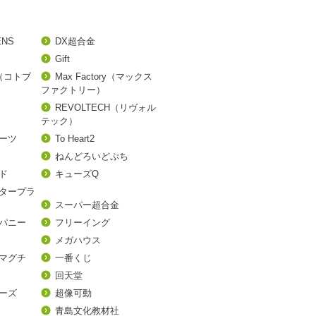
ENS
DX超合金
Gift
A（コトブ
Max Factory（マックス
ファクトリー）
REVOLTECH（リヴォル
テック）
アーツ
To Heart2
ねんどろいどぷち
ド
キューズQ
タープラ
スーパー超合金
パニー
フリーイング
メガハウス
マグチ
一番くじ
回天堂
ーズ
超像可動
青島文化教材社