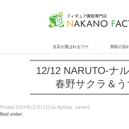
当店が選ばれるワケ
買取の流
12/12 NARUTO-ナ
春野サクラ＆う
Posted
2024年12月11日
by
figshop_owner1
filed under: