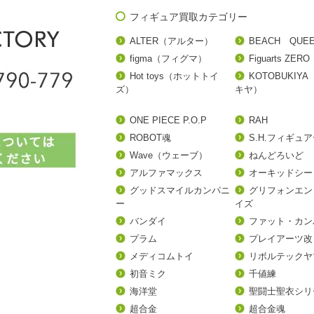
フィギュア買取カテゴリー
ALTER（アルター）
BEACH QUE
figma（フィグマ）
Figuarts ZERO
Hot toys（ホットトイ
KOTOBUKIY
ズ）
キヤ）
ONE PIECE P.O.P
RAH
ROBOT魂
S.H.フィギュ
Wave（ウェーブ）
ねんどろいど
アルファマックス
オーキッドシー
グッドスマイルカンパニ
グリフォンエン
ー
イズ
バンダイ
ファット・カン
プラム
プレイアーツ改
メディコムトイ
リボルテックヤ
初音ミク
千値練
海洋堂
聖闘士聖衣シリ
超合金
超合金魂