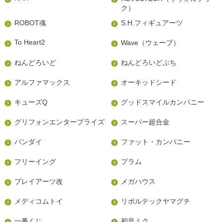
ク）
ROBOT魂
S.H.フィギュアーツ
To Heart2
Wave（ウェーブ）
ねんどろいど
ねんどろいどぷち
アルファマックス
オーキッドシード
キューズQ
グッドスマイルカンパニー
グリフォンエンタープライズ
スーパー超合金
バンダイ
ファット・カンパニー
フリーイング
プラム
プレイアーツ改
メガハウス
メディコムトイ
リボルテックヤマグチ
一番くじ
初音ミク