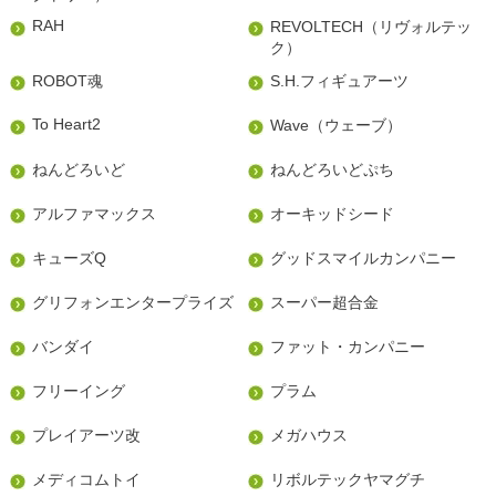
RAH
REVOLTECH（リヴォルテッ
ク）
ROBOT魂
S.H.フィギュアーツ
To Heart2
Wave（ウェーブ）
ねんどろいど
ねんどろいどぷち
アルファマックス
オーキッドシード
キューズQ
グッドスマイルカンパニー
グリフォンエンタープライズ
スーパー超合金
バンダイ
ファット・カンパニー
フリーイング
プラム
プレイアーツ改
メガハウス
メディコムトイ
リボルテックヤマグチ