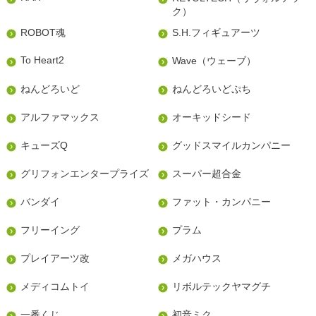
ク）
ROBOT魂
S.H.フィギュアーツ
To Heart2
Wave（ウェーブ）
ねんどろいど
ねんどろいどぷち
アルファマックス
オーキッドシード
キューズQ
グッドスマイルカンパニー
グリフォンエンタープライズ
スーパー超合金
バンダイ
ファット・カンパニー
フリーイング
プラム
プレイアーツ改
メガハウス
メディコムトイ
リボルテックヤマグチ
一番くじ
初音ミク