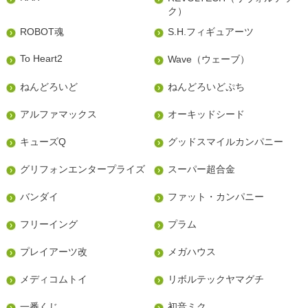
ク）
ROBOT魂
S.H.フィギュアーツ
To Heart2
Wave（ウェーブ）
ねんどろいど
ねんどろいどぷち
アルファマックス
オーキッドシード
キューズQ
グッドスマイルカンパニー
グリフォンエンタープライズ
スーパー超合金
バンダイ
ファット・カンパニー
フリーイング
プラム
プレイアーツ改
メガハウス
メディコムトイ
リボルテックヤマグチ
一番くじ
初音ミク