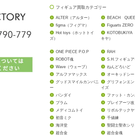
フィギュア買取カテゴリー
ALTER（アルター）
BEACH QUE
figma（フィグマ）
Figuarts ZERO
Hot toys（ホットトイ
KOTOBUKIY
ズ）
キヤ）
ONE PIECE P.O.P
RAH
ROBOT魂
S.H.フィギュ
Wave（ウェーブ）
ねんどろいど
アルファマックス
オーキッドシー
グッドスマイルカンパニ
グリフォンエン
ー
イズ
バンダイ
ファット・カン
プラム
プレイアーツ改
メディコムトイ
リボルテックヤ
初音ミク
千値練
海洋堂
聖闘士聖衣シリ
超合金
超合金魂