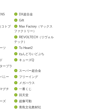
ENS
DX超合金
Gift
A（コトブ
Max Factory（マックス
ファクトリー）
REVOLTECH（リヴォル
テック）
アーツ
To Heart2
ねんどろいどぷち
ド
キューズQ
タープラ
スーパー超合金
パニー
フリーイング
メガハウス
マグチ
一番くじ
回天堂
ーズ
超像可動
青島文化教材社