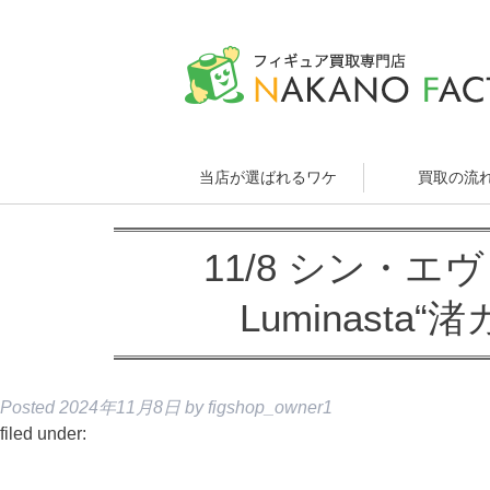
当店が選ばれるワケ
買取の流
11/8 シン・
Luminasta“
Posted
2024年11月8日
by
figshop_owner1
filed under: