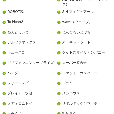
ク）
ROBOT魂
S.H.フィギュアーツ
To Heart2
Wave（ウェーブ）
ねんどろいど
ねんどろいどぷち
アルファマックス
オーキッドシード
キューズQ
グッドスマイルカンパニー
グリフォンエンタープライズ
スーパー超合金
バンダイ
ファット・カンパニー
フリーイング
プラム
プレイアーツ改
メガハウス
メディコムトイ
リボルテックヤマグチ
一番くじ
初音ミク