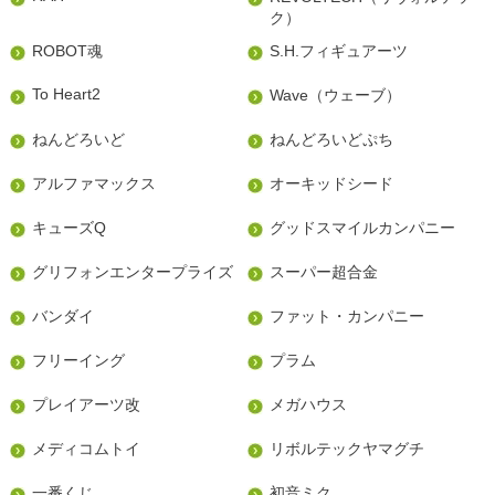
ク）
ROBOT魂
S.H.フィギュアーツ
To Heart2
Wave（ウェーブ）
ねんどろいど
ねんどろいどぷち
アルファマックス
オーキッドシード
キューズQ
グッドスマイルカンパニー
グリフォンエンタープライズ
スーパー超合金
バンダイ
ファット・カンパニー
フリーイング
プラム
プレイアーツ改
メガハウス
メディコムトイ
リボルテックヤマグチ
一番くじ
初音ミク