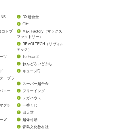
ENS
DX超合金
Gift
A（コトブ
Max Factory（マックス
ファクトリー）
REVOLTECH（リヴォル
テック）
アーツ
To Heart2
ねんどろいどぷち
ド
キューズQ
タープラ
スーパー超合金
パニー
フリーイング
メガハウス
マグチ
一番くじ
回天堂
ーズ
超像可動
青島文化教材社