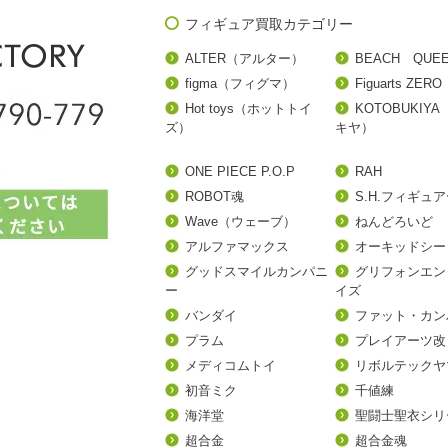
フィギュア買取カテゴリー
ALTER（アルター）
BEACH QUE
figma（フィグマ）
Figuarts ZERO
Hot toys（ホットトイ
KOTOBUKIY
ズ）
キヤ）
ONE PIECE P.O.P
RAH
ROBOT魂
S.H.フィギュ
Wave（ウェーブ）
ねんどろいど
アルファマックス
オーキッドシー
グッドスマイルカンパニ
グリフォンエン
ー
イズ
バンダイ
ファット・カン
プラム
プレイアーツ改
メディコムトイ
リボルテックヤ
初音ミク
千値練
海洋堂
聖闘士聖衣シリ
超合金
超合金魂