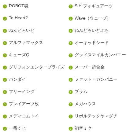
ROBOT魂
S.H.フィギュアーツ
To Heart2
Wave（ウェーブ）
ねんどろいど
ねんどろいどぷち
アルファマックス
オーキッドシード
キューズQ
グッドスマイルカンパニー
グリフォンエンタープライズ
スーパー超合金
バンダイ
ファット・カンパニー
フリーイング
プラム
プレイアーツ改
メガハウス
メディコムトイ
リボルテックヤマグチ
一番くじ
初音ミク