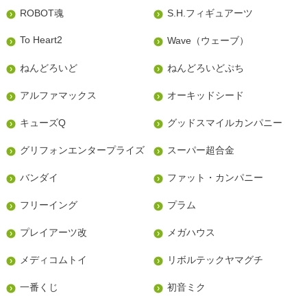
ROBOT魂
S.H.フィギュアーツ
To Heart2
Wave（ウェーブ）
ねんどろいど
ねんどろいどぷち
アルファマックス
オーキッドシード
キューズQ
グッドスマイルカンパニー
グリフォンエンタープライズ
スーパー超合金
バンダイ
ファット・カンパニー
フリーイング
プラム
プレイアーツ改
メガハウス
メディコムトイ
リボルテックヤマグチ
一番くじ
初音ミク