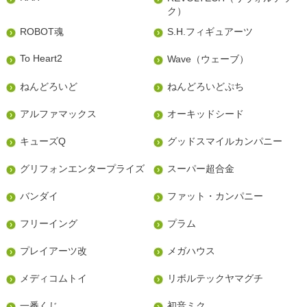
ク）
ROBOT魂
S.H.フィギュアーツ
To Heart2
Wave（ウェーブ）
ねんどろいど
ねんどろいどぷち
アルファマックス
オーキッドシード
キューズQ
グッドスマイルカンパニー
グリフォンエンタープライズ
スーパー超合金
バンダイ
ファット・カンパニー
フリーイング
プラム
プレイアーツ改
メガハウス
メディコムトイ
リボルテックヤマグチ
一番くじ
初音ミク