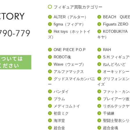
フィギュア買取カテゴリー
ALTER（アルター）
BEACH QUE
figma（フィグマ）
Figuarts ZERO
Hot toys（ホットトイ
KOTOBUKIY
ズ）
キヤ）
ONE PIECE P.O.P
RAH
ROBOT魂
S.H.フィギュ
Wave（ウェーブ）
ねんどろいど
アルファマックス
オーキッドシー
グッドスマイルカンパニ
グリフォンエン
ー
イズ
バンダイ
ファット・カン
プラム
プレイアーツ改
メディコムトイ
リボルテックヤ
初音ミク
千値練
海洋堂
聖闘士聖衣シリ
超合金
超合金魂