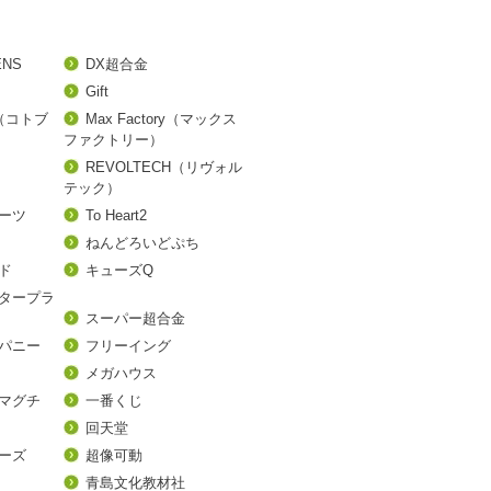
ENS
DX超合金
Gift
A（コトブ
Max Factory（マックス
ファクトリー）
REVOLTECH（リヴォル
テック）
アーツ
To Heart2
ねんどろいどぷち
ド
キューズQ
タープラ
スーパー超合金
パニー
フリーイング
メガハウス
マグチ
一番くじ
回天堂
ーズ
超像可動
青島文化教材社