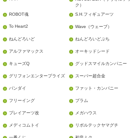
ク）
ROBOT魂
S.H.フィギュアーツ
To Heart2
Wave（ウェーブ）
ねんどろいど
ねんどろいどぷち
アルファマックス
オーキッドシード
キューズQ
グッドスマイルカンパニー
グリフォンエンタープライズ
スーパー超合金
バンダイ
ファット・カンパニー
フリーイング
プラム
プレイアーツ改
メガハウス
メディコムトイ
リボルテックヤマグチ
一番くじ
初音ミク