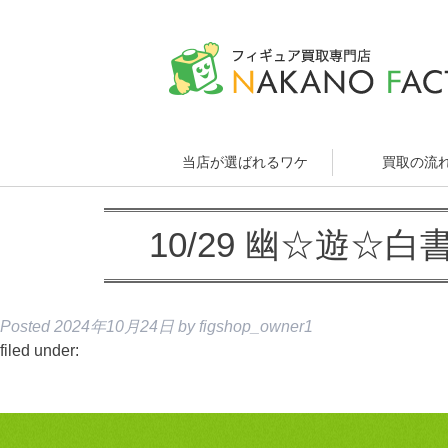
当店が選ばれるワケ
買取の流
10/29 幽☆遊☆白
Posted
2024年10月24日
by
figshop_owner1
filed under: