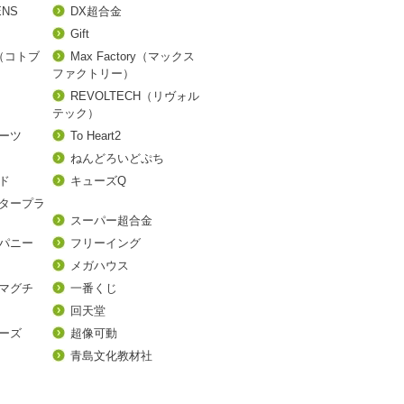
ENS
DX超合金
Gift
A（コトブ
Max Factory（マックス
ファクトリー）
REVOLTECH（リヴォル
テック）
アーツ
To Heart2
ねんどろいどぷち
ド
キューズQ
タープラ
スーパー超合金
パニー
フリーイング
メガハウス
マグチ
一番くじ
回天堂
ーズ
超像可動
青島文化教材社