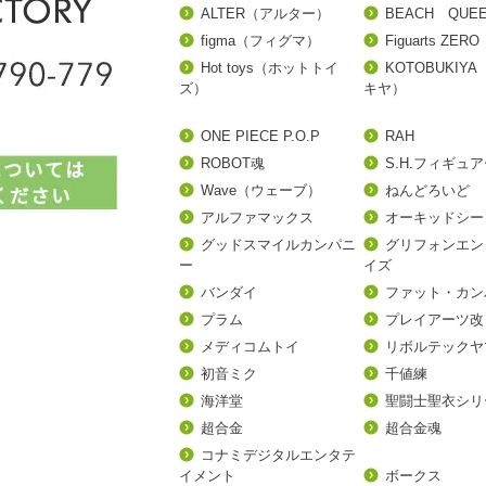
ALTER（アルター）
BEACH QUE
figma（フィグマ）
Figuarts ZERO
Hot toys（ホットトイ
KOTOBUKIY
ズ）
キヤ）
ONE PIECE P.O.P
RAH
ROBOT魂
S.H.フィギュ
Wave（ウェーブ）
ねんどろいど
アルファマックス
オーキッドシー
グッドスマイルカンパニ
グリフォンエン
ー
イズ
バンダイ
ファット・カン
プラム
プレイアーツ改
メディコムトイ
リボルテックヤ
初音ミク
千値練
海洋堂
聖闘士聖衣シリ
超合金
超合金魂
コナミデジタルエンタテ
イメント
ボークス