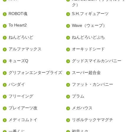
ク）
ROBOT魂
S.H.フィギュアーツ
To Heart2
Wave（ウェーブ）
ねんどろいど
ねんどろいどぷち
アルファマックス
オーキッドシード
キューズQ
グッドスマイルカンパニー
グリフォンエンタープライズ
スーパー超合金
バンダイ
ファット・カンパニー
フリーイング
プラム
プレイアーツ改
メガハウス
メディコムトイ
リボルテックヤマグチ
一番くじ
初音ミク