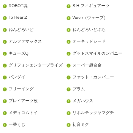
ROBOT魂
S.H.フィギュアーツ
To Heart2
Wave（ウェーブ）
ねんどろいど
ねんどろいどぷち
アルファマックス
オーキッドシード
キューズQ
グッドスマイルカンパニー
グリフォンエンタープライズ
スーパー超合金
バンダイ
ファット・カンパニー
フリーイング
プラム
プレイアーツ改
メガハウス
メディコムトイ
リボルテックヤマグチ
一番くじ
初音ミク