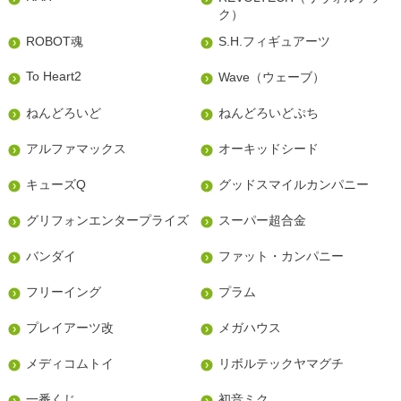
ク）
ROBOT魂
S.H.フィギュアーツ
To Heart2
Wave（ウェーブ）
ねんどろいど
ねんどろいどぷち
アルファマックス
オーキッドシード
キューズQ
グッドスマイルカンパニー
グリフォンエンタープライズ
スーパー超合金
バンダイ
ファット・カンパニー
フリーイング
プラム
プレイアーツ改
メガハウス
メディコムトイ
リボルテックヤマグチ
一番くじ
初音ミク