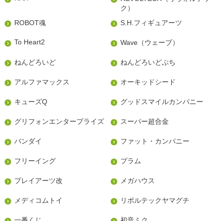
ク）
ROBOT魂
S.H.フィギュアーツ
To Heart2
Wave（ウェーブ）
ねんどろいど
ねんどろいどぷち
アルファマックス
オーキッドシード
キューズQ
グッドスマイルカンパニー
グリフォンエンタープライズ
スーパー超合金
バンダイ
ファット・カンパニー
フリーイング
プラム
プレイアーツ改
メガハウス
メディコムトイ
リボルテックヤマグチ
一番くじ
初音ミク