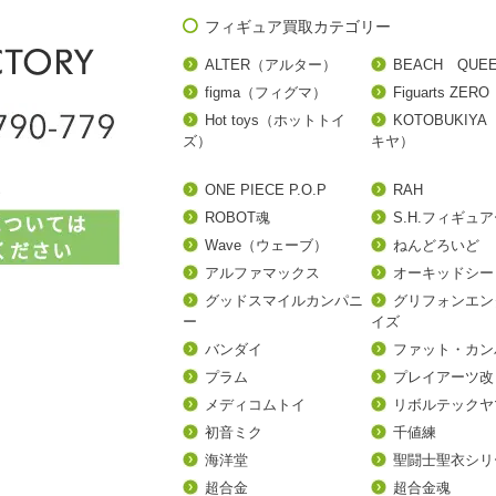
フィギュア買取カテゴリー
ALTER（アルター）
BEACH QUE
figma（フィグマ）
Figuarts ZERO
Hot toys（ホットトイ
KOTOBUKIY
ズ）
キヤ）
ONE PIECE P.O.P
RAH
ROBOT魂
S.H.フィギュ
Wave（ウェーブ）
ねんどろいど
アルファマックス
オーキッドシー
グッドスマイルカンパニ
グリフォンエン
ー
イズ
バンダイ
ファット・カン
プラム
プレイアーツ改
メディコムトイ
リボルテックヤ
初音ミク
千値練
海洋堂
聖闘士聖衣シリ
超合金
超合金魂