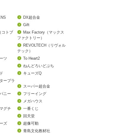
ENS
DX超合金
Gift
A（コトブ
Max Factory（マックス
ファクトリー）
REVOLTECH（リヴォル
テック）
アーツ
To Heart2
ねんどろいどぷち
ド
キューズQ
タープラ
スーパー超合金
パニー
フリーイング
メガハウス
マグチ
一番くじ
回天堂
ーズ
超像可動
青島文化教材社