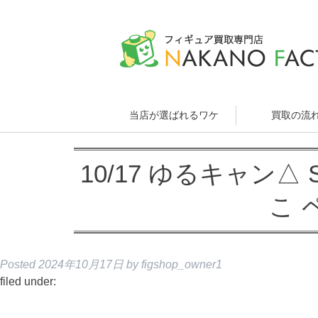
当店が選ばれるワケ
買取の流
10/17 ゆるキャン△
こ 
Posted
2024年10月17日
by
figshop_owner1
filed under: