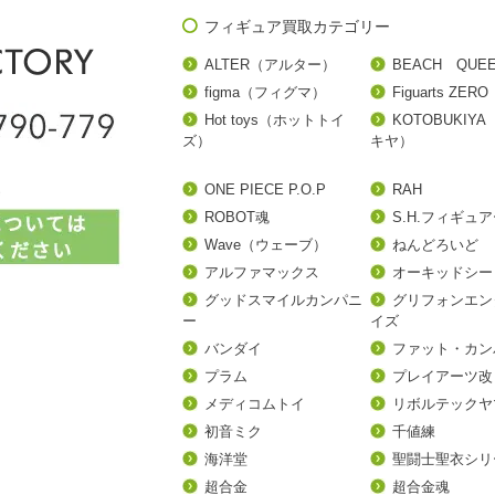
フィギュア買取カテゴリー
ALTER（アルター）
BEACH QUE
figma（フィグマ）
Figuarts ZERO
Hot toys（ホットトイ
KOTOBUKIY
ズ）
キヤ）
ONE PIECE P.O.P
RAH
ROBOT魂
S.H.フィギュ
Wave（ウェーブ）
ねんどろいど
アルファマックス
オーキッドシー
グッドスマイルカンパニ
グリフォンエン
ー
イズ
バンダイ
ファット・カン
プラム
プレイアーツ改
メディコムトイ
リボルテックヤ
初音ミク
千値練
海洋堂
聖闘士聖衣シリ
超合金
超合金魂