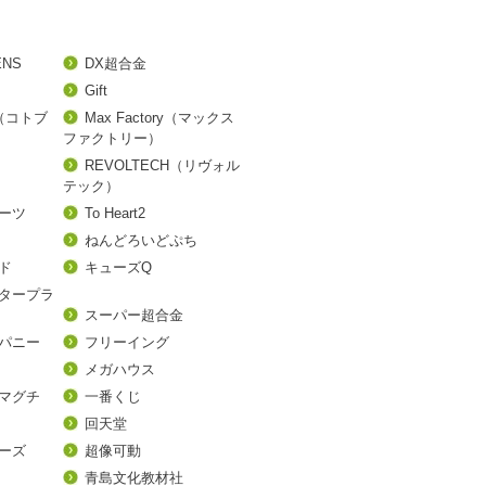
ENS
DX超合金
Gift
A（コトブ
Max Factory（マックス
ファクトリー）
REVOLTECH（リヴォル
テック）
アーツ
To Heart2
ねんどろいどぷち
ド
キューズQ
タープラ
スーパー超合金
パニー
フリーイング
メガハウス
マグチ
一番くじ
回天堂
ーズ
超像可動
青島文化教材社