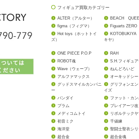
フィギュア買取カテゴリー
ALTER（アルター）
BEACH QUE
figma（フィグマ）
Figuarts ZERO
Hot toys（ホットトイ
KOTOBUKIY
ズ）
キヤ）
ONE PIECE P.O.P
RAH
ROBOT魂
S.H.フィギュ
Wave（ウェーブ）
ねんどろいど
アルファマックス
オーキッドシー
グッドスマイルカンパニ
グリフォンエン
ー
イズ
バンダイ
ファット・カン
プラム
プレイアーツ改
メディコムトイ
リボルテックヤ
初音ミク
千値練
海洋堂
聖闘士聖衣シリ
超合金
超合金魂