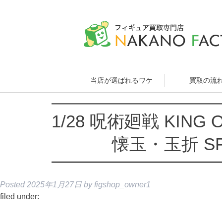
当店が選ばれるワケ
買取の流
1/28 呪術廻戦 KING 
懐玉・玉折 SPE
Posted
2025年1月27日
by
figshop_owner1
filed under: