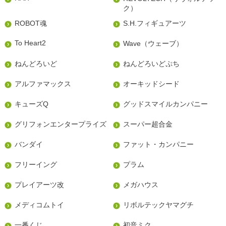
ク）
ROBOT魂
S.H.フィギュアーツ
To Heart2
Wave（ウェーブ）
ねんどろいど
ねんどろいどぷち
アルファマックス
オーキッドシード
キューズQ
グッドスマイルカンパニー
グリフォンエンタープライズ
スーパー超合金
バンダイ
ファット・カンパニー
フリーイング
プラム
プレイアーツ改
メガハウス
メディコムトイ
リボルテックヤマグチ
一番くじ
初音ミク