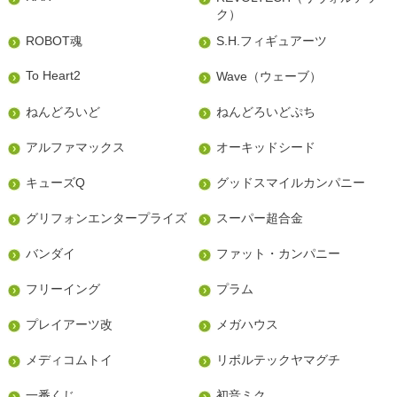
ク）
ROBOT魂
S.H.フィギュアーツ
To Heart2
Wave（ウェーブ）
ねんどろいど
ねんどろいどぷち
アルファマックス
オーキッドシード
キューズQ
グッドスマイルカンパニー
グリフォンエンタープライズ
スーパー超合金
バンダイ
ファット・カンパニー
フリーイング
プラム
プレイアーツ改
メガハウス
メディコムトイ
リボルテックヤマグチ
一番くじ
初音ミク