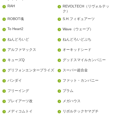
RAH
REVOLTECH（リヴォルテッ
ク）
ROBOT魂
S.H.フィギュアーツ
To Heart2
Wave（ウェーブ）
ねんどろいど
ねんどろいどぷち
アルファマックス
オーキッドシード
キューズQ
グッドスマイルカンパニー
グリフォンエンタープライズ
スーパー超合金
バンダイ
ファット・カンパニー
フリーイング
プラム
プレイアーツ改
メガハウス
メディコムトイ
リボルテックヤマグチ