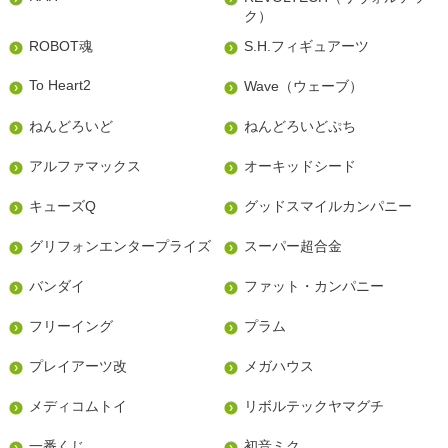
ク）
ROBOT魂
S.H.フィギュアーツ
To Heart2
Wave（ウェーブ）
ねんどろいど
ねんどろいどぷち
アルファマックス
オーキッドシード
キューズQ
グッドスマイルカンパニー
グリフォンエンタープライズ
スーパー超合金
バンダイ
ファット・カンパニー
フリーイング
プラム
プレイアーツ改
メガハウス
メディコムトイ
リボルテックヤマグチ
一番くじ
初音ミク