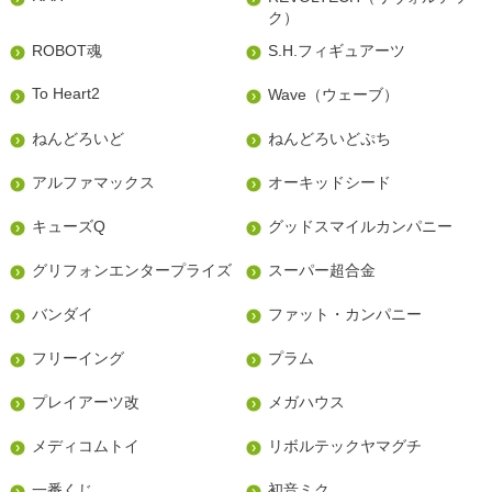
ク）
ROBOT魂
S.H.フィギュアーツ
To Heart2
Wave（ウェーブ）
ねんどろいど
ねんどろいどぷち
アルファマックス
オーキッドシード
キューズQ
グッドスマイルカンパニー
グリフォンエンタープライズ
スーパー超合金
バンダイ
ファット・カンパニー
フリーイング
プラム
プレイアーツ改
メガハウス
メディコムトイ
リボルテックヤマグチ
一番くじ
初音ミク