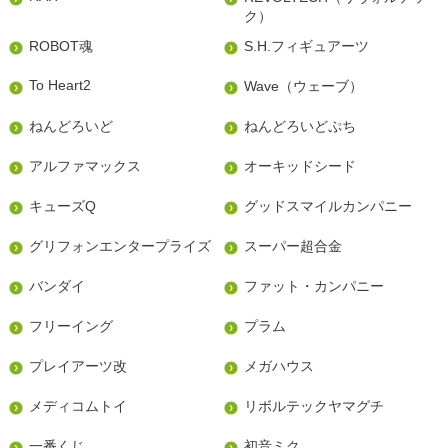
ク）
ROBOT魂
S.H.フィギュアーツ
To Heart2
Wave（ウェーブ）
ねんどろいど
ねんどろいどぷち
アルファマックス
オーキッドシード
キューズQ
グッドスマイルカンパニー
グリフォンエンタープライズ
スーパー超合金
バンダイ
ファット・カンパニー
フリーイング
プラム
プレイアーツ改
メガハウス
メディコムトイ
リボルテックヤマグチ
一番くじ
初音ミク