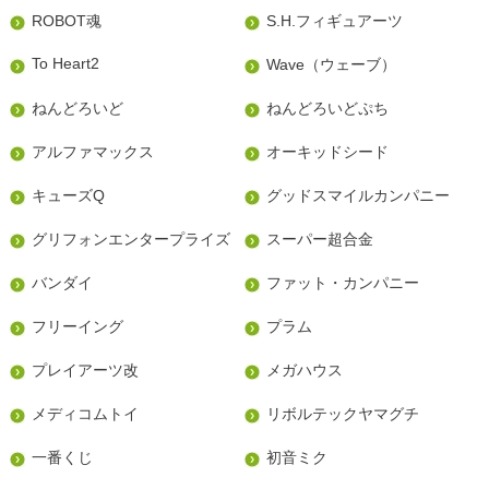
ROBOT魂
S.H.フィギュアーツ
To Heart2
Wave（ウェーブ）
ねんどろいど
ねんどろいどぷち
アルファマックス
オーキッドシード
キューズQ
グッドスマイルカンパニー
グリフォンエンタープライズ
スーパー超合金
バンダイ
ファット・カンパニー
フリーイング
プラム
プレイアーツ改
メガハウス
メディコムトイ
リボルテックヤマグチ
一番くじ
初音ミク