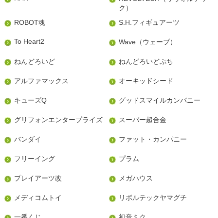
ク）
ROBOT魂
S.H.フィギュアーツ
To Heart2
Wave（ウェーブ）
ねんどろいど
ねんどろいどぷち
アルファマックス
オーキッドシード
キューズQ
グッドスマイルカンパニー
グリフォンエンタープライズ
スーパー超合金
バンダイ
ファット・カンパニー
フリーイング
プラム
プレイアーツ改
メガハウス
メディコムトイ
リボルテックヤマグチ
一番くじ
初音ミク