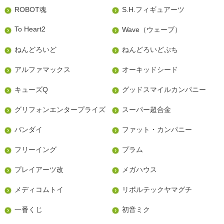
ROBOT魂
S.H.フィギュアーツ
To Heart2
Wave（ウェーブ）
ねんどろいど
ねんどろいどぷち
アルファマックス
オーキッドシード
キューズQ
グッドスマイルカンパニー
グリフォンエンタープライズ
スーパー超合金
バンダイ
ファット・カンパニー
フリーイング
プラム
プレイアーツ改
メガハウス
メディコムトイ
リボルテックヤマグチ
一番くじ
初音ミク