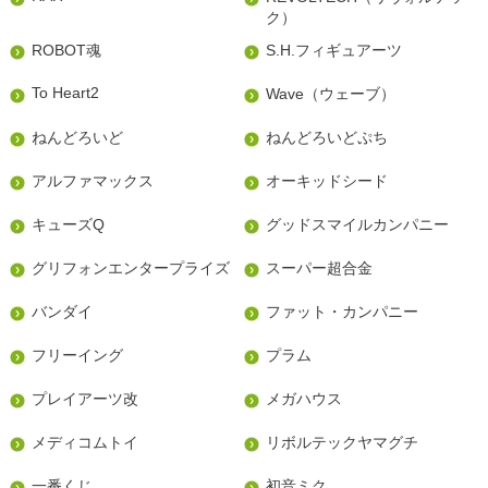
ク）
ROBOT魂
S.H.フィギュアーツ
To Heart2
Wave（ウェーブ）
ねんどろいど
ねんどろいどぷち
アルファマックス
オーキッドシード
キューズQ
グッドスマイルカンパニー
グリフォンエンタープライズ
スーパー超合金
バンダイ
ファット・カンパニー
フリーイング
プラム
プレイアーツ改
メガハウス
メディコムトイ
リボルテックヤマグチ
一番くじ
初音ミク