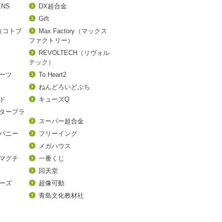
ENS
DX超合金
Gift
A（コトブ
Max Factory（マックス
ファクトリー）
REVOLTECH（リヴォル
テック）
アーツ
To Heart2
ねんどろいどぷち
ド
キューズQ
タープラ
スーパー超合金
パニー
フリーイング
メガハウス
マグチ
一番くじ
回天堂
ーズ
超像可動
青島文化教材社