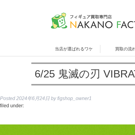
当店が選ばれるワケ
買取の流
6/25 鬼滅の刃 VIBR
Posted
2024年6月24日
by
figshop_owner1
filed under: