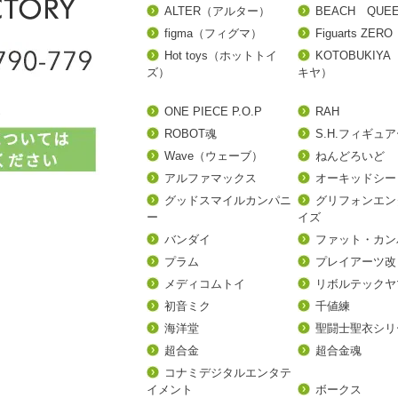
ALTER（アルター）
BEACH QUE
figma（フィグマ）
Figuarts ZERO
Hot toys（ホットトイ
KOTOBUKIY
ズ）
キヤ）
ONE PIECE P.O.P
RAH
ROBOT魂
S.H.フィギュ
Wave（ウェーブ）
ねんどろいど
アルファマックス
オーキッドシー
グッドスマイルカンパニ
グリフォンエン
ー
イズ
バンダイ
ファット・カン
プラム
プレイアーツ改
メディコムトイ
リボルテックヤ
初音ミク
千値練
海洋堂
聖闘士聖衣シリ
超合金
超合金魂
コナミデジタルエンタテ
イメント
ボークス