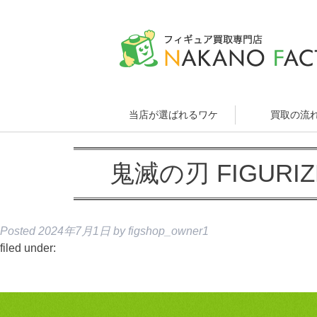
当店が選ばれるワケ
買取の流
鬼滅の刃 FIGURI
Posted
2024年7月1日
by
figshop_owner1
filed under: