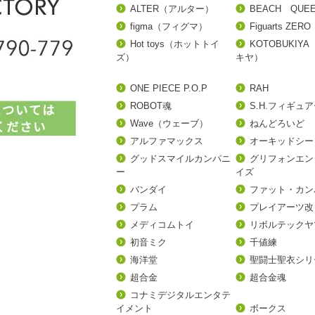
ALTER（アルター）
BEACH QUE
figma（フィグマ）
Figuarts ZERO
Hot toys（ホットトイ
KOTOBUKIY
ズ）
キヤ）
ONE PIECE P.O.P
RAH
ROBOT魂
S.H.フィギュ
Wave（ウェーブ）
ねんどろいど
アルファマックス
オーキッドシー
グッドスマイルカンパニ
グリフォンエン
ー
イズ
バンダイ
ファット・カン
プラム
プレイアーツ改
メディコムトイ
リボルテックヤ
初音ミク
千値練
海洋堂
聖闘士聖衣シリ
超合金
超合金魂
コナミデジタルエンタテ
イメント
ボークス