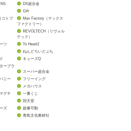
ENS
DX超合金
Gift
A（コトブ
Max Factory（マックス
ファクトリー）
REVOLTECH（リヴォル
テック）
アーツ
To Heart2
ねんどろいどぷち
ド
キューズQ
タープラ
スーパー超合金
パニー
フリーイング
メガハウス
マグチ
一番くじ
回天堂
ーズ
超像可動
青島文化教材社