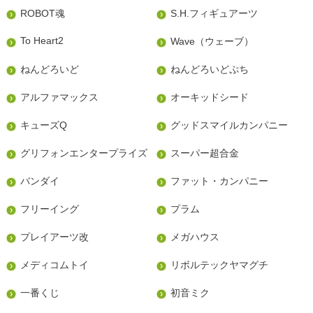
ROBOT魂
S.H.フィギュアーツ
To Heart2
Wave（ウェーブ）
ねんどろいど
ねんどろいどぷち
アルファマックス
オーキッドシード
キューズQ
グッドスマイルカンパニー
グリフォンエンタープライズ
スーパー超合金
バンダイ
ファット・カンパニー
フリーイング
プラム
プレイアーツ改
メガハウス
メディコムトイ
リボルテックヤマグチ
一番くじ
初音ミク