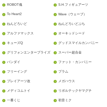
ROBOT魂
S.H.フィギュアーツ
To Heart2
Wave（ウェーブ）
ねんどろいど
ねんどろいどぷち
アルファマックス
オーキッドシード
キューズQ
グッドスマイルカンパニー
グリフォンエンタープライズ
スーパー超合金
バンダイ
ファット・カンパニー
フリーイング
プラム
プレイアーツ改
メガハウス
メディコムトイ
リボルテックヤマグチ
一番くじ
初音ミク