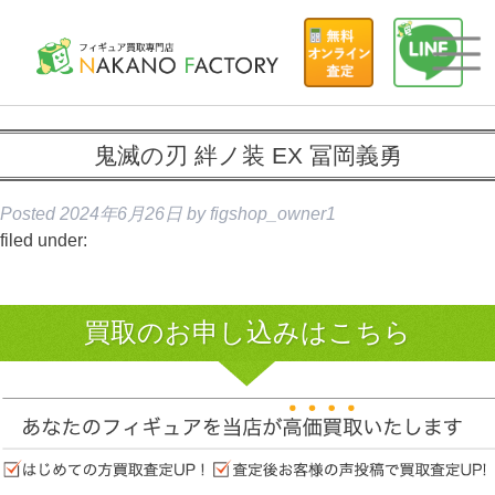
鬼滅の刃 絆ノ装 EX 冨岡義勇
Posted
2024年6月26日
by
figshop_owner1
filed under:
買取のお申し込みはこちら