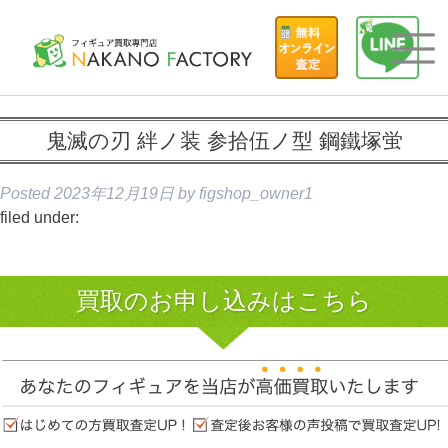
鬼滅の刃 絆ノ装 参拾伍ノ型 鋼鐵塚蛍
Posted
2023年12月19日
by
figshop_owner1
filed under:
買取のお申し込みはこちら