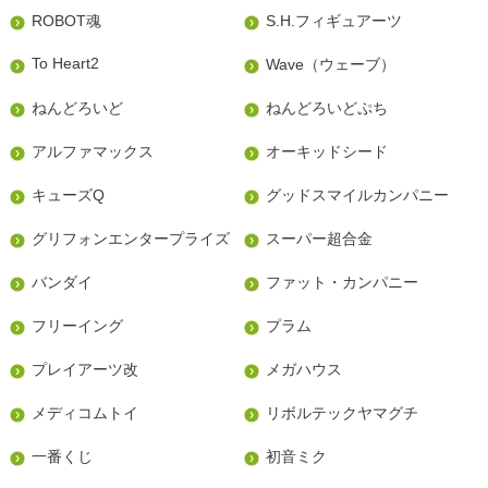
ROBOT魂
S.H.フィギュアーツ
To Heart2
Wave（ウェーブ）
ねんどろいど
ねんどろいどぷち
アルファマックス
オーキッドシード
キューズQ
グッドスマイルカンパニー
グリフォンエンタープライズ
スーパー超合金
バンダイ
ファット・カンパニー
フリーイング
プラム
プレイアーツ改
メガハウス
メディコムトイ
リボルテックヤマグチ
一番くじ
初音ミク