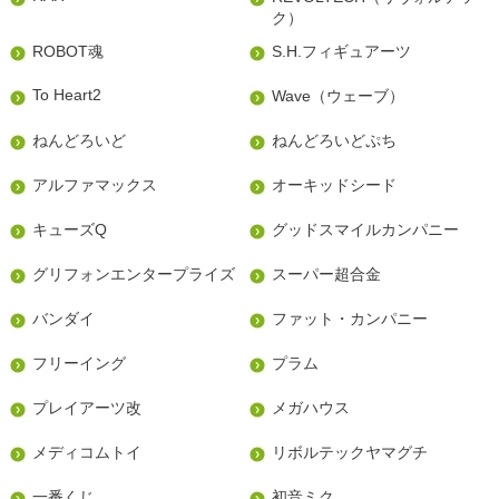
ク）
ROBOT魂
S.H.フィギュアーツ
To Heart2
Wave（ウェーブ）
ねんどろいど
ねんどろいどぷち
アルファマックス
オーキッドシード
キューズQ
グッドスマイルカンパニー
グリフォンエンタープライズ
スーパー超合金
バンダイ
ファット・カンパニー
フリーイング
プラム
プレイアーツ改
メガハウス
メディコムトイ
リボルテックヤマグチ
一番くじ
初音ミク