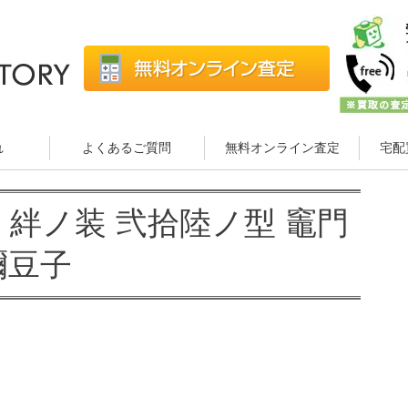
れ
よくあるご質問
無料オンライン査定
宅配
 絆ノ装 弐拾陸ノ型 竈門
禰豆子