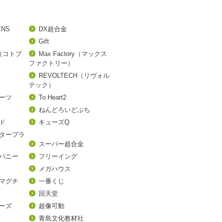
ENS
DX超合金
Gift
A（コトブ
Max Factory（マックス
ファクトリー）
REVOLTECH（リヴォル
テック）
アーツ
To Heart2
ねんどろいどぷち
ド
キューズQ
タープラ
スーパー超合金
パニー
フリーイング
メガハウス
マグチ
一番くじ
回天堂
ーズ
超像可動
青島文化教材社