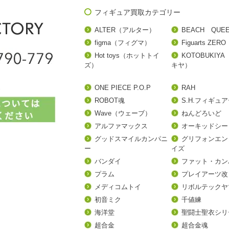
フィギュア買取カテゴリー
ALTER（アルター）
BEACH QUE
figma（フィグマ）
Figuarts ZERO
Hot toys（ホットトイ
KOTOBUKIY
ズ）
キヤ）
ONE PIECE P.O.P
RAH
ROBOT魂
S.H.フィギュ
Wave（ウェーブ）
ねんどろいど
アルファマックス
オーキッドシー
グッドスマイルカンパニ
グリフォンエン
ー
イズ
バンダイ
ファット・カン
プラム
プレイアーツ改
メディコムトイ
リボルテックヤ
初音ミク
千値練
海洋堂
聖闘士聖衣シリ
超合金
超合金魂